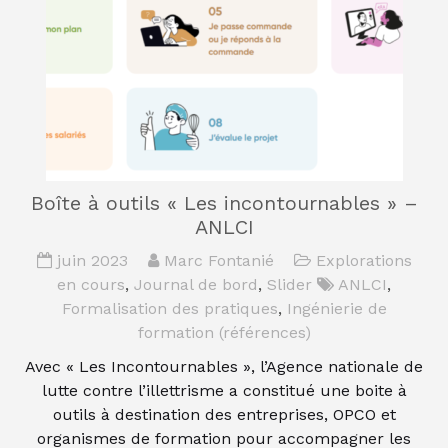
Boîte à outils « Les incontournables » –
ANLCI
juin 2023
Marc Fontanié
Explorations
en cours
,
Journal de bord
,
Slider
ANLCI
,
Formalisation des pratiques
,
Ingénierie de
formation (références)
Avec « Les Incontournables », l’Agence nationale de
lutte contre l’illettrisme a constitué une boite à
outils à destination des entreprises, OPCO et
organismes de formation pour accompagner les