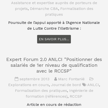
Assistance et expertise auprès de porteurs de
projets
,
Démarche CBA
,
Formalisation des
pratiques
Poursuite de l’appui apporté à l’Agence Nationale
de Lutte Contre l’Illettrisme :
EN SAVOIR PLUS...
Expert Forum 2.0 ANLCI "Positionner des
salariés de 1er niveau de qualification
avec le RCCSP"
septembre 2013
Marc Fontanié
Explorations en cours
,
Journal de bord
ANLCI
,
Formalisation des pratiques
,
Ingénierie de
formation (références)
,
RCCSP
Article en cours de rédaction