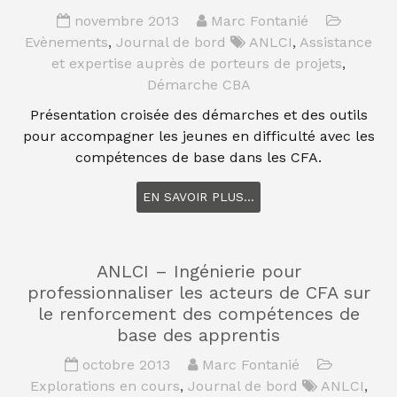
novembre 2013
Marc Fontanié
Evènements
,
Journal de bord
ANLCI
,
Assistance
et expertise auprès de porteurs de projets
,
Démarche CBA
Présentation croisée des démarches et des outils
pour accompagner les jeunes en difficulté avec les
compétences de base dans les CFA.
EN SAVOIR PLUS...
ANLCI – Ingénierie pour
professionnaliser les acteurs de CFA sur
le renforcement des compétences de
base des apprentis
octobre 2013
Marc Fontanié
Explorations en cours
,
Journal de bord
ANLCI
,