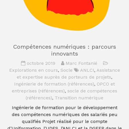
Compétences numériques : parcours
innovants
octobre 2019
Marc Fontanié
Explorations en cours
,
Socle
ANLCI
,
Assistance
et expertise auprès de porteurs de projets
,
Ingénierie de formation (références)
,
OPCO et
entreprises (références)
,
socle de compétences
(références)
,
Transition numérique
Ingénierie de formation pour le développement
des compétences numériques des salariés peu
qualifiés Projet réalisé pour le compte
d’Uniformation, l’UDES, l’ANLCI et la DGEFP dans le