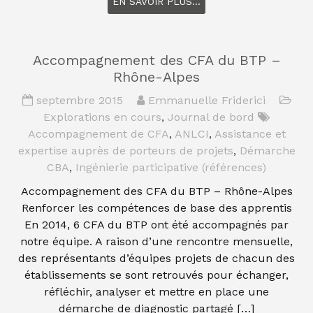
EN SAVOIR PLUS...
Accompagnement des CFA du BTP –
Rhône-Alpes
septembre 2015
Emmanuelle Friderici
Explorations en cours
,
Journal de bord
Accompagnement de CFA
,
ANLCI
,
Assistance et
expertise auprès de porteurs de projets
,
Démarche
CBA
,
Ingénierie participative (références)
Accompagnement des CFA du BTP – Rhône-Alpes
Renforcer les compétences de base des apprentis
En 2014, 6 CFA du BTP ont été accompagnés par
notre équipe. A raison d’une rencontre mensuelle,
des représentants d’équipes projets de chacun des
établissements se sont retrouvés pour échanger,
réfléchir, analyser et mettre en place une
démarche de diagnostic partagé […]