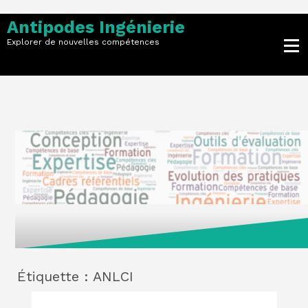
Skip
to
Antipodes Ingénierie
content
Explorer de nouvelles compétences
Étiquette :
ANLCI