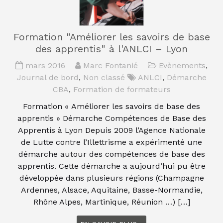
Formation "Améliorer les savoirs de base
des apprentis" à l'ANLCI – Lyon
mars 2016
Marc Fontanié
Evènements
,
Journal de bord
,
Non classé
ANLCI
,
Démarche
CBA
,
Formation de formateurs
Formation « Améliorer les savoirs de base des
apprentis » Démarche Compétences de Base des
Apprentis à Lyon Depuis 2009 l’Agence Nationale
de Lutte contre l’Illettrisme a expérimenté une
démarche autour des compétences de base des
apprentis. Cette démarche a aujourd’hui pu être
développée dans plusieurs régions (Champagne
Ardennes, Alsace, Aquitaine, Basse-Normandie,
Rhône Alpes, Martinique, Réunion …) […]