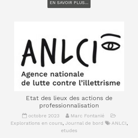
EN SAVOIR PLUS...
Etat des lieux des actions de
professionnalisation
octobre 2023
Marc Fontanié
Explorations en cours
,
Journal de bord
ANLCI
,
etudes