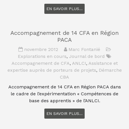
EN SAVOIR PLUS...
Accompagnement de 14 CFA en Région
PACA
novembre 2012
Marc Fontanié
Explorations en cours
,
Journal de bord
Accompagnement de CFA
,
ANLCI
,
Assistance et
expertise auprès de porteurs de projets
,
Démarche
CBA
Accompagnement de 14 CFA en Région PACA dans
le cadre de l’expérimentation « Compétences de
base des apprentis » de l’ANLCI.
EN SAVOIR PLUS...