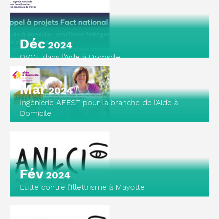
Déc
2024
QVCT dans l’Aide à Domicile
Mar
2024
Ingénierie AFEST pour la branche de l’Aide à
Domicile
Fév
2024
Lutte contre l’Illettrisme à Mayotte