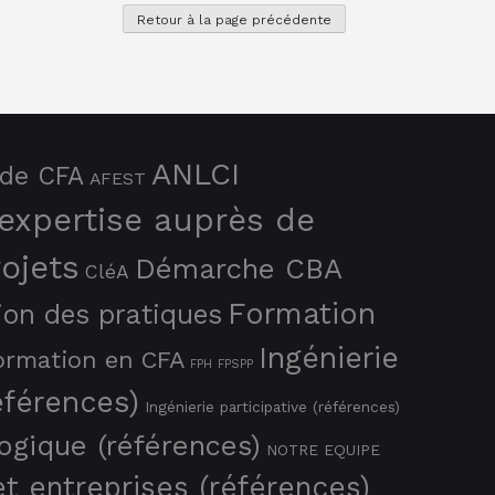
ANLCI
de CFA
AFEST
 expertise auprès de
ojets
Démarche CBA
CléA
Formation
ion des pratiques
Ingénierie
ormation en CFA
FPH
FPSPP
éférences)
Ingénierie participative (références)
ogique (références)
NOTRE EQUIPE
t entreprises (références)