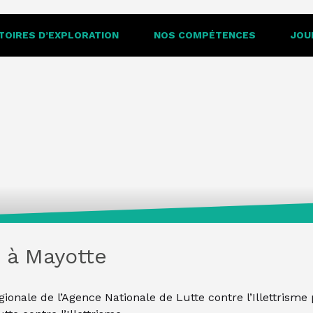
ebq/www/wp-content/themes/edu-care-nex2/template
TOIRES D’EXPLORATION
NOS COMPÉTENCES
JOU
e à Mayotte
ale de l’Agence Nationale de Lutte contre l’Illettrisme 