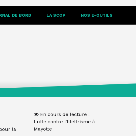
-parts/content-banner.php
on line
20
RNAL DE BORD
LA SCOP
NOS E-OUTILS
En cours de lecture :
Lutte contre l’Illettrisme à
Mayotte
pour la