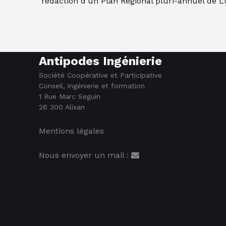
rédaction d’un Plan Régional pluri-annuel de Lut
Antipodes Ingénierie
Société Coopérative et Participative
Conseil, ingénierie et formation
1 Rue Marc Seguin
26 300 Alixan
Mentions légales
Nous envoyer un mail :