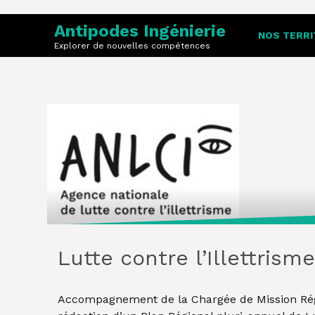
Skip
to
Warning
: Undefined variable $post_ID in
/home/antipod
Antipodes Ingénierie
NOS TERRI
content
Explorer de nouvelles compétences
Lutte contre l’Illettrism
Accompagnement de la Chargée de Mission Région