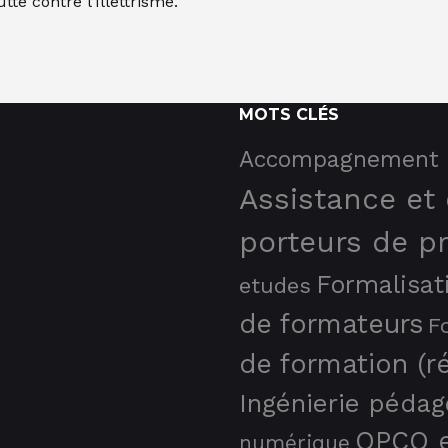
te contre l’Illettrisme.
MOTS CLÉS
Accompagnement 
Assistance et
porteurs de pr
Formalisat
etudes
de formateurs
F
de formation (r
Ingénierie pédag
OPCO e
numérique