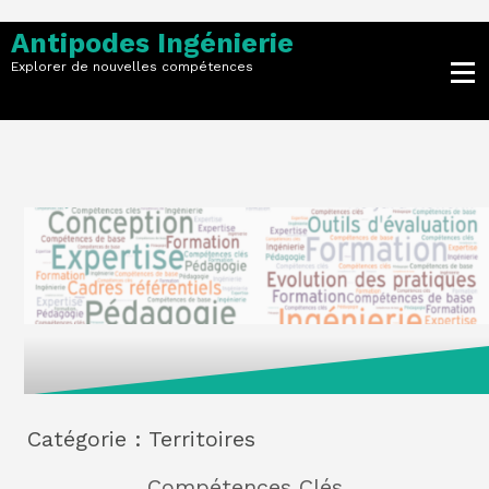
Skip
to
Antipodes Ingénierie
content
Explorer de nouvelles compétences
Catégorie :
Territoires
Compétences Clés