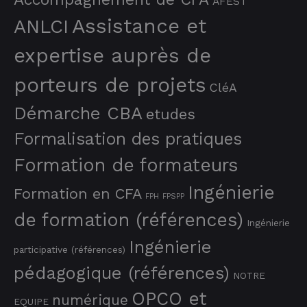
AFEST
Assistance et
ANLCI
expertise auprès de
porteurs de projets
CléA
Démarche CBA
etudes
Formalisation des pratiques
Formation de formateurs
Ingénierie
Formation en CFA
FPH
FPSPP
de formation (références)
Ingénierie
Ingénierie
participative (références)
pédagogique (références)
NOTRE
OPCO et
numérique
EQUIPE