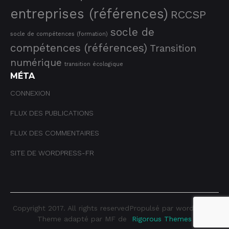
entreprises (références)
RCCSP
socle de
socle de compétences (formation)
compétences (références)
Transition
numérique
transition écologique
MÉTA
CONNEXION
FLUX DES PUBLICATIONS
FLUX DES COMMENTAIRES
SITE DE WORDPRESS-FR
Copyright 2017. All rights reservedPropulsé par wordpress |
Theme adapté par MF de
Rigorous Themes